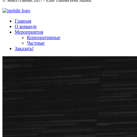
© Select-Themes 2017 - Elite ThemeForest Author.
Главная
О команде
Мероприятия
Корпоративные
Частные
Заказать!