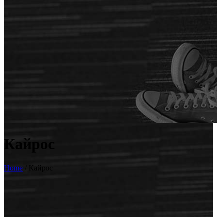
Кайрос
Home
/
Кайрос