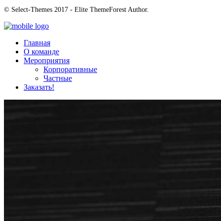
© Select-Themes 2017 - Elite ThemeForest Author.
Главная
О команде
Мероприятия
Корпоративные
Частные
Заказать!