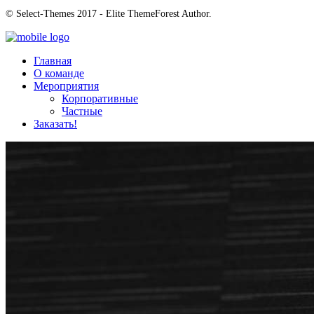
© Select-Themes 2017 - Elite ThemeForest Author.
Главная
О команде
Мероприятия
Корпоративные
Частные
Заказать!