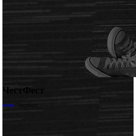
ЧестФест
Home
/
ЧестФест