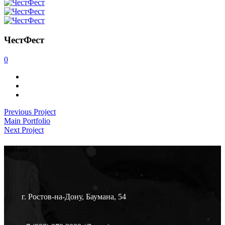
ЧестФест
0
Previous Project
Main Portfolio
Next Project
Контакт
г. Ростов-на-Дону, Баумана, 54